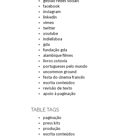
gestao redes sociais
facebook
instagram
linkedin
vimeo
twitter
youtube
indielisboa
gda
fundação gda
alambique filmes
livros cotovia
portugueses pelo mundo
uncommon ground
festa do cinema francês
escrita conteúdos
revisão de texto
apoio à paginação
TABLE TAGS
paginação
press kits
produção
escrita conteúdos