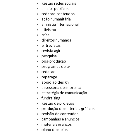
gestão redes sociais
analise publicos
redacao conteudos
ação humanitária
amnistia internacional
ativismo
crise
direitos humanos
entrevistas
revista agir
pesquisa
pós-produção
programas de tv
redacao
reperage
apoio ao design
assessoria de imprensa
estratégia de comunicação
fundraising
gestao de projetos
produção de materiais gráficos
revisão de conteúdos
campanhas e anuncios
materiais graficos
plano de meios