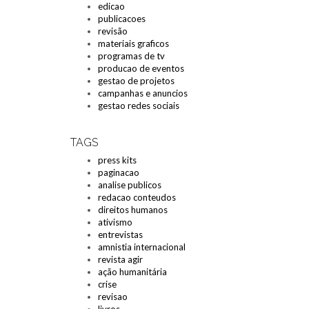
edicao
publicacoes
revisão
materiais graficos
programas de tv
producao de eventos
gestao de projetos
campanhas e anuncios
gestao redes sociais
TAGS
press kits
paginacao
analise publicos
redacao conteudos
direitos humanos
ativismo
entrevistas
amnistia internacional
revista agir
ação humanitária
crise
revisao