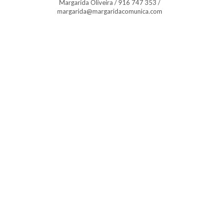
Margarida Oliveira / 916 747 353 /
margarida@margaridacomunica.com